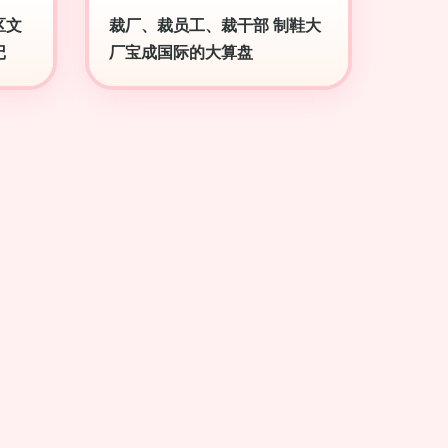
区文
裁厂、裁员工、裁干部 制鞋大
记
厂宝成国际的大算盘