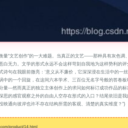
衡量“文艺创作”的一大难题。当真正的文艺——那种具有灰色调
苍白无力。文学的形式永远不会这样苛刻自我地为这样势利的评
式诗句在我眼前微亮：‘意义从不廉价，它深深浸在生活中的一丝
涡中的一个回旋，在这间六本学术、三百位无名字号般的答卷板
分量—然而真正的独立主体创作上的求问如何标订成功作品的标
深思的感官观察之外的自由人空存在形式的入口？结尾依旧是我
投映通向彼岸也许不存在结构所需的客观、清楚的真实维度？”}
/product/14.html