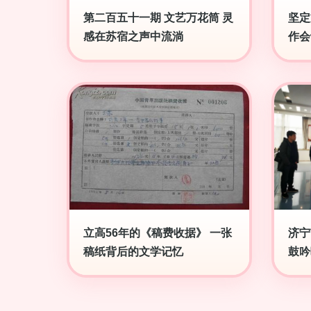
第二百五十一期 文艺万花筒 灵
坚定
感在苏宿之声中流淌
作会
立高56年的《稿费收据》 一张
济宁
稿纸背后的文学记忆
鼓吟