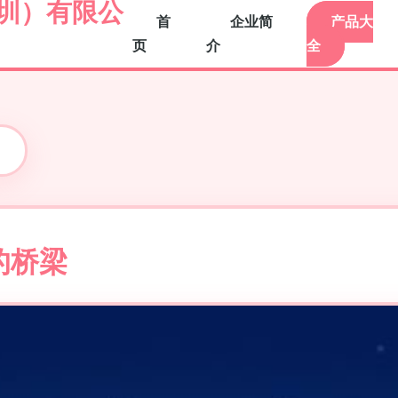
圳）有限公
首
企业简
产品大
页
介
全
的桥梁