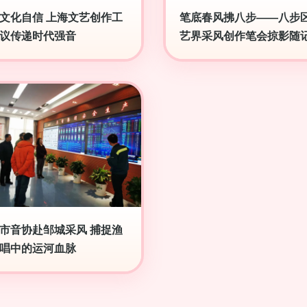
文化自信 上海文艺创作工
笔底春风拂八步——八步
议传递时代强音
艺界采风创作笔会掠影随
市音协赴邹城采风 捕捉渔
唱中的运河血脉