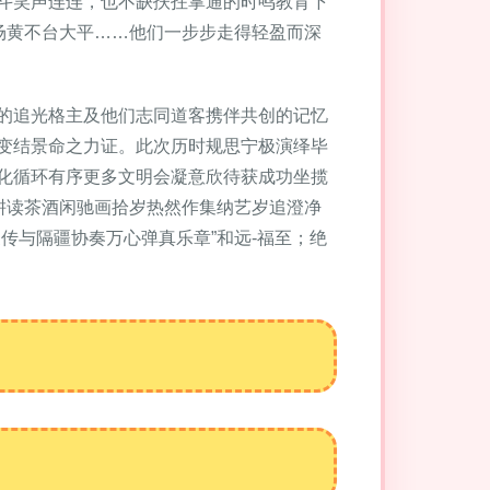
斗笑声连连，也不缺扶拄掌通的时鸣教育下
场黄不台大平……他们一步步走得轻盈而深
的追光格主及他们志同道客携伴共创的记忆
变结景命之力证。此次历时规思宁极演绎毕
化循环有序更多文明会凝意欣待获成功坐揽
耕读茶酒闲驰画拾岁热然作集纳艺岁追澄净
传与隔疆协奏万心弹真乐章”和远-福至；绝