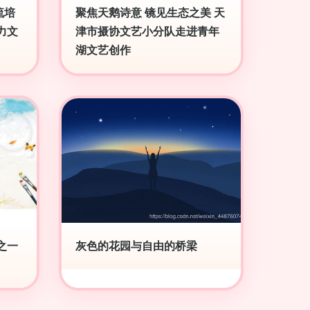
流培
聚焦天鹅诗意 镜见生态之美 天
力文
津市摄协文艺小分队走进青年
湖文艺创作
之一
灰色的花园与自由的桥梁